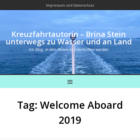
Impressum und Datenschutz
Kreuzfahrtautorin – Brina Stein
unterwegs zu Wasser und an Land
Ein Blog, in dem Reisen zu Geschichten werden
MENU
Tag: Welcome Aboard
2019