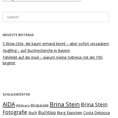
Search
for:
NEUESTE BEITRÄGE
5 Wow-Orte, die kaum jemand kennt – aber sofort verzaubern
Huglfing – auf Buchrecherche in Bayern
Fährliebt auf die Insel – warum meine Syltreise mit der FRS
beginnt
SCHLAGWÖRTER
Brina Stein
AIDA
Brina Stein
Blogparade
AIDAcara
Fotografie
Buchtipp
Burg Eppstein
Buch
Costa Deliziosa