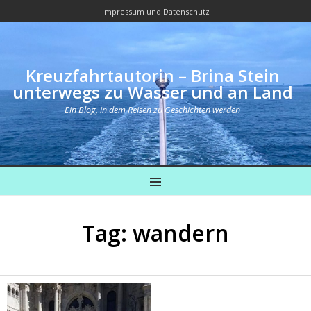
Impressum und Datenschutz
Kreuzfahrtautorin – Brina Stein
unterwegs zu Wasser und an Land
Ein Blog, in dem Reisen zu Geschichten werden
MENU
Tag: wandern