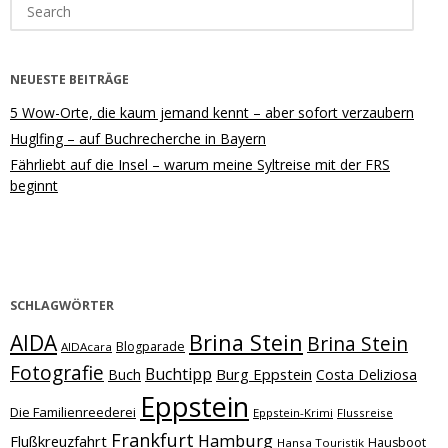
Search
for:
NEUESTE BEITRÄGE
5 Wow-Orte, die kaum jemand kennt – aber sofort verzaubern
Huglfing – auf Buchrecherche in Bayern
Fährliebt auf die Insel – warum meine Syltreise mit der FRS
beginnt
SCHLAGWÖRTER
Brina Stein
AIDA
Brina Stein
Blogparade
AIDAcara
Fotografie
Buchtipp
Burg Eppstein
Buch
Costa Deliziosa
Eppstein
Die Familienreederei
Eppstein-Krimi
Flussreise
Frankfurt
Hamburg
Flußkreuzfahrt
Hausboot
Hansa Touristik