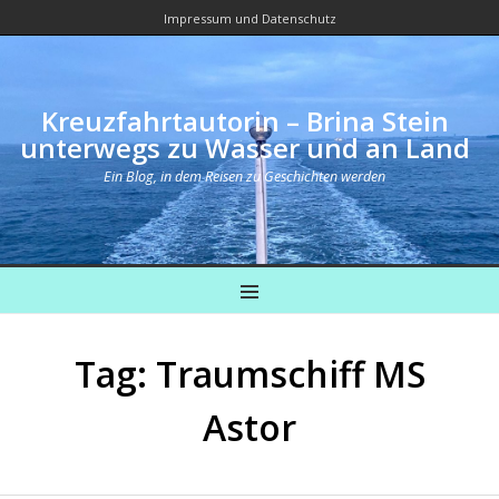
Impressum und Datenschutz
Kreuzfahrtautorin – Brina Stein
unterwegs zu Wasser und an Land
Ein Blog, in dem Reisen zu Geschichten werden
MENU
Tag: Traumschiff MS
Astor