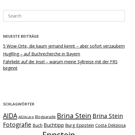
Search
for:
NEUESTE BEITRÄGE
5 Wow-Orte, die kaum jemand kennt – aber sofort verzaubern
Huglfing – auf Buchrecherche in Bayern
Fährliebt auf die Insel – warum meine Syltreise mit der FRS
beginnt
SCHLAGWÖRTER
Brina Stein
AIDA
Brina Stein
Blogparade
AIDAcara
Fotografie
Buchtipp
Burg Eppstein
Buch
Costa Deliziosa
Eppstein