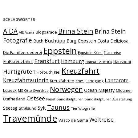
SCHLAGWÖRTER
Brina Stein
AIDA
Brina Stein
Blogparade
AIDAcara
Fotografie
Buchtipp
Burg Eppstein
Buch
Costa Deliziosa
Eppstein
Die Familienreederei
Eppstein-Krimi
Flussreise
Frankfurt
Hamburg
Flußkreuzfahrt
Hausboot
Hansa Touristik
Kreuzfahrt
Hurtigruten
Hörbuch
Kiel
Kreuzfahrtautorin
Lanzarote
Kreuzfahrten
Landgang
Krimi
Norwegen
Ocean Majesty
Lübeck
Oldtimer
MS Otto Sverdrup
Ostsee
Ostfriesland
Sandskulpturen
Sandskulpturen Ausstellung
Passat
Taunus
Sylt
Seetag
Stralsund
Tierfotografie
Travemünde
Weltreise
Vasco da Gama