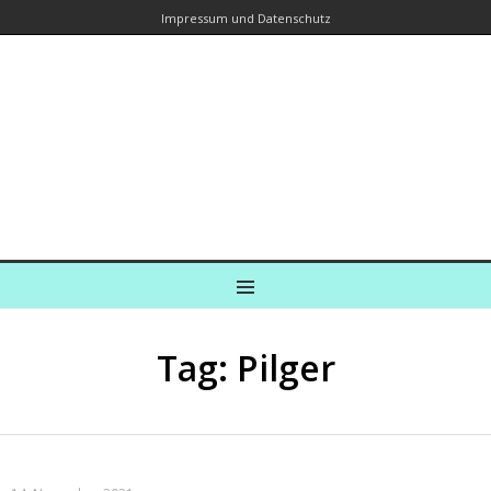
Impressum und Datenschutz
Kreuzfahrtautorin – Brina Stein
unterwegs zu Wasser und an Land
Ein Blog, in dem Reisen zu Geschichten werden
MENU
Tag: Pilger