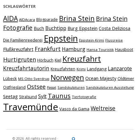
SCHLAGWÖRTER
Brina Stein
AIDA
Brina Stein
Blogparade
AIDAcara
Fotografie
Buchtipp
Burg Eppstein
Buch
Costa Deliziosa
Eppstein
Die Familienreederei
Eppstein-Krimi
Flussreise
Frankfurt
Hamburg
Flußkreuzfahrt
Hausboot
Hansa Touristik
Kreuzfahrt
Hurtigruten
Hörbuch
Kiel
Kreuzfahrtautorin
Lanzarote
Landgang
Kreuzfahrten
Krimi
Norwegen
Ocean Majesty
Lübeck
Oldtimer
MS Otto Sverdrup
Ostsee
Ostfriesland
Sandskulpturen
Sandskulpturen Ausstellung
Passat
Taunus
Sylt
Seetag
Stralsund
Tierfotografie
Travemünde
Weltreise
Vasco da Gama
© 2026
All rights reserved
·