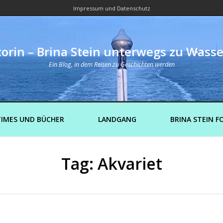
Impressum und Datenschutz
orin – Brina Stein unterwegs zu Wass
Ein Blog, in dem Reisen zu Geschichten werden
IMES UND BÜCHER
LANDGANG
BRINA STEIN F
Tag: Akvariet