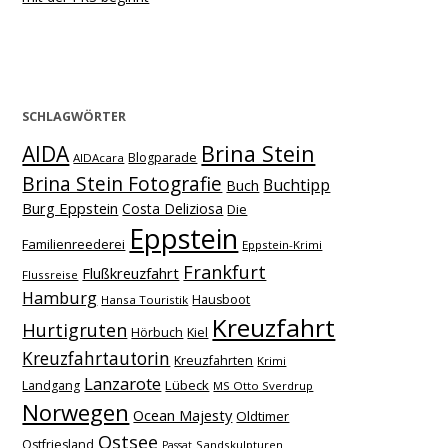
SCHLAGWÖRTER
Brina Stein
AIDA
Blogparade
AIDAcara
Brina Stein Fotografie
Buchtipp
Buch
Burg Eppstein
Costa Deliziosa
Die
Eppstein
Familienreederei
Eppstein-Krimi
Frankfurt
Flußkreuzfahrt
Flussreise
Hamburg
Hausboot
Hansa Touristik
Kreuzfahrt
Hurtigruten
Hörbuch
Kiel
Kreuzfahrtautorin
Kreuzfahrten
Krimi
Lanzarote
Lübeck
Landgang
MS Otto Sverdrup
Norwegen
Ocean Majesty
Oldtimer
Ostsee
Ostfriesland
Sandskulpturen
Passat