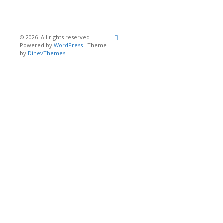
© 2026
All rights reserved
·
Reisebericht
Maritimes
Landgang
Brina
Über
Powered by
WordPress
·
Theme
und
Stein
mich
by
DinevThemes
Bücher
Fotografi