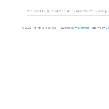
Published
19. Juli 2024
at
1654 × 1244
in
MS Otto Sverdrup –
© 2026
All rights reserved
·
Powered by
WordPress
·
Theme by
Di