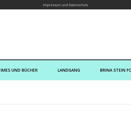
Impressum und Datenschutz
orin – Brina Stein unterwegs zu Wass
Ein Blog, in dem Reisen zu Geschichten werden
IMES UND BÜCHER
LANDGANG
BRINA STEIN F