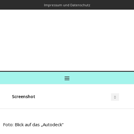
Impressum und Datenschutz
Kreuzfahrtautorin – Brina Stein
unterwegs zu Wasser und an Land
Ein Blog, in dem Reisen zu Geschichten werden
MENU
Screenshot
Foto: Blick auf das „Autodeck“