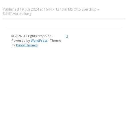
Published
19. Juli 2024
at
1644 × 1240
in
MS Otto Sverdrup –
Schiffsvorstellung
© 2026
All rights reserved
·
Reisebericht
Maritimes
Landgang
Brina
Über
Powered by
WordPress
·
Theme
und
Stein
mich
by
DinevThemes
Bücher
Fotografi