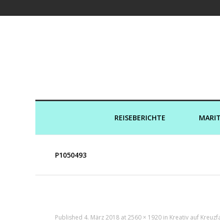
Kreuzfahrtaut
REISEBERICHTE
MARIT
P1050493
Published
4. März 2018
at
2560 × 1920
in
Kreativ auf Kreuzf