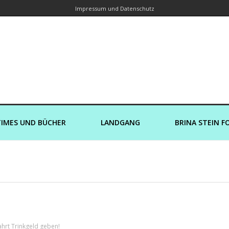
Impressum und Datenschutz
orin – Brina Stein unterwegs zu Wass
Ein Blog, in dem Reisen zu Geschichten werden
IMES UND BÜCHER
LANDGANG
BRINA STEIN F
ahrt Trinkgeld geben!