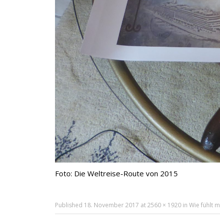
Foto: Die Weltreise-Route von 2015
Published
18. November 2017
at
2560 × 1920
in
Wie fühlt m