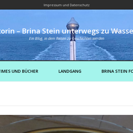
Impressum und Datenschutz
orin – Brina Stein unterwegs zu Wass
Ein Blog, in dem Reisen zu Geschichten werden
IMES UND BÜCHER
LANDGANG
BRINA STEIN F