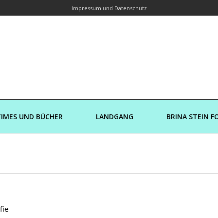
Impressum und Datenschutz
orin – Brina Stein unterwegs zu Wass
Ein Blog, in dem Reisen zu Geschichten werden
IMES UND BÜCHER
LANDGANG
BRINA STEIN F
fie