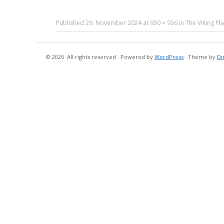
Published
29. November 2024
at
950 × 956
in
The Viking P
© 2026
All rights reserved
·
Powered by
WordPress
·
Theme by
Di