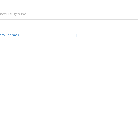
lanet Haugesund
nevThemes