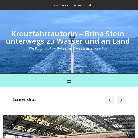
Impressum und Datenschutz
Kreuzfahrtautorin – Brina Stein
unterwegs zu Wasser und an Land
Ein Blog, in dem Reisen zu Geschichten werden
MENU
Screenshot