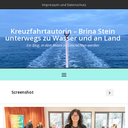
Impressum und Datenschutz
Kreuzfahrtautorin – Brina Stein
unterwegs zu Wasser und an Land
Ein Blog, in dem Reisen zu Geschichten werden
MENU
Screenshot