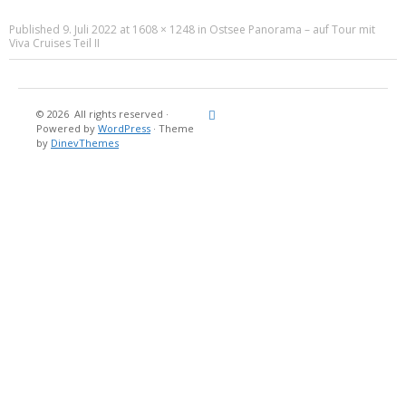
Published
9. Juli 2022
at
1608 × 1248
in
Ostsee Panorama – auf Tour mit
Viva Cruises Teil II
© 2026
All rights reserved
·
Reisebericht
Maritimes
Landgang
Brina
Über
Powered by
WordPress
·
Theme
und
Stein
mich
by
DinevThemes
Bücher
Fotografi