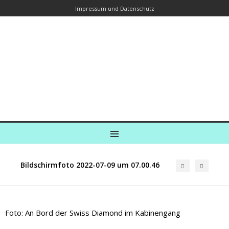
Impressum und Datenschutz
Kreuzfahrtautorin – Brina Stein
unterwegs zu Wasser und an Land
Ein Blog, in dem Reisen zu Geschichten werden
MENU
Bildschirmfoto 2022-07-09 um 07.00.46
Foto: An Bord der Swiss Diamond im Kabinengang