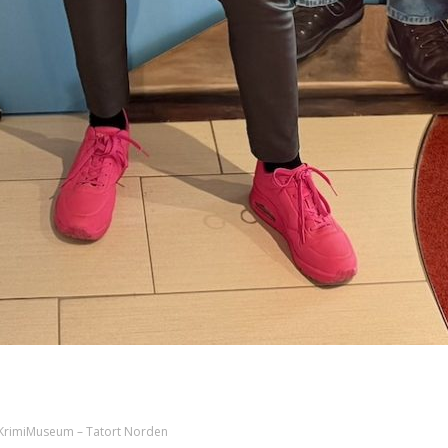
 KrimiMuseum – Tatort Norden