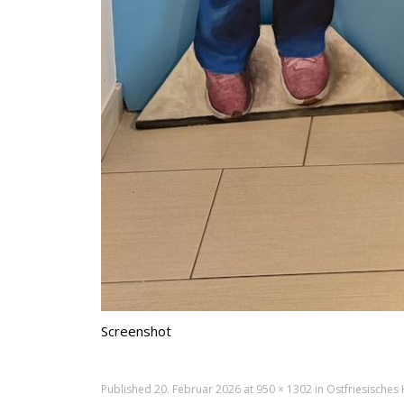
Screenshot
Published
20. Februar 2026
at
950 × 1302
in
Ostfriesisches