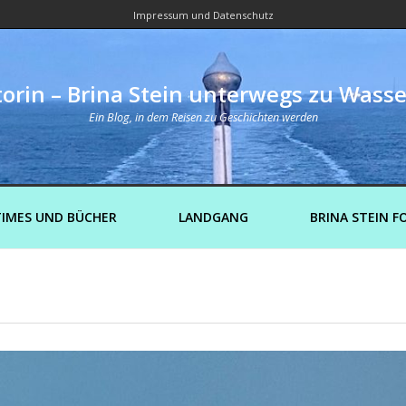
Impressum und Datenschutz
orin – Brina Stein unterwegs zu Wass
Ein Blog, in dem Reisen zu Geschichten werden
IMES UND BÜCHER
LANDGANG
BRINA STEIN F