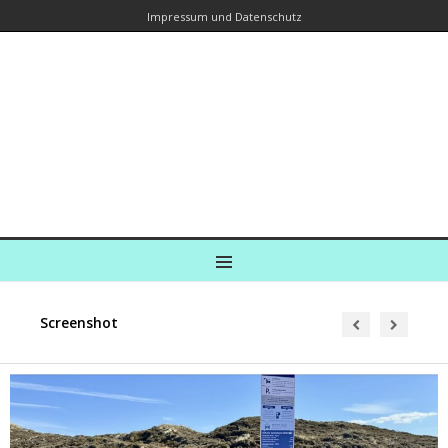
Impressum und Datenschutz
Kreuzfahrtautorin – Brina Stein
unterwegs zu Wasser und an Land
Ein Blog, in dem Reisen zu Geschichten werden
MENU
Screenshot