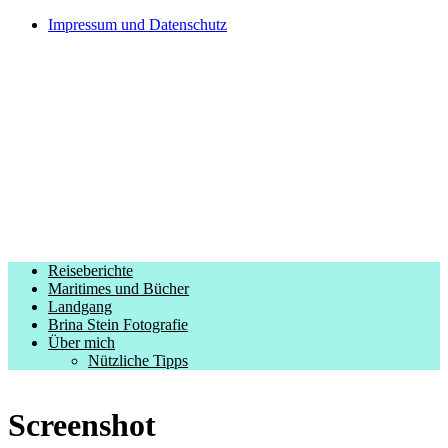
Impressum und Datenschutz
Kreuzfahrtautorin – Brina
Stein unterwegs zu Wasser und
an Land
Ein Blog, in dem Reisen zu Geschichten
werden
Menu
Reiseberichte
Maritimes und Bücher
Landgang
Brina Stein Fotografie
Über mich
Nützliche Tipps
Screenshot