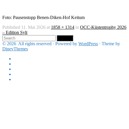
Foto: Pausenstopp Benen-Diken-Hof Keitum
Published
11. Mai 2026
at
1858 × 1314
in
OCC-Küstentrophy 2026
– Edition Sylt
Search
for:
© 2026
All rights reserved
·
Powered by
WordPress
·
Theme by
DinevThemes
Reiseberichte
Maritimes
und
Landgang
Bücher
Brina
Stein
Über
Fotografie
mich