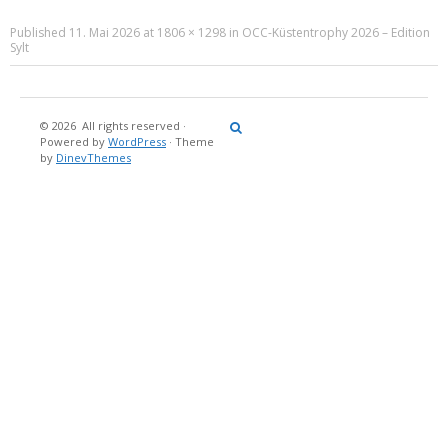
Published
11. Mai 2026
at
1806 × 1298
in
OCC-Küstentrophy 2026 – Edition
Sylt
© 2026
All rights reserved
·
Reisebericht
Maritimes
Landgang
Brina
Über
Powered by
WordPress
·
Theme
und
Stein
mich
by
DinevThemes
Bücher
Fotografi