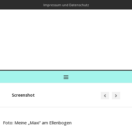
Impressum und Datenschutz
Kreuzfahrtautorin – Brina Stein
unterwegs zu Wasser und an Land
Ein Blog, in dem Reisen zu Geschichten werden
MENU
Screenshot
Foto: Meine „Maxi“ am Ellenbogen