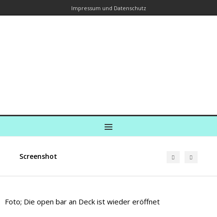
Impressum und Datenschutz
Kreuzfahrtautorin – Brina Stein
unterwegs zu Wasser und an Land
Ein Blog, in dem Reisen zu Geschichten werden
MENU
Screenshot
Foto; Die open bar an Deck ist wieder eröffnet