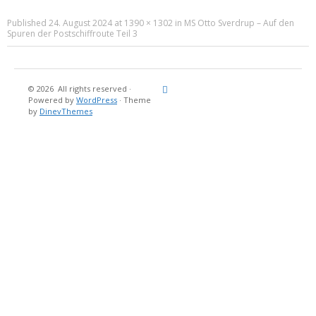
Published
24. August 2024
at
1390 × 1302
in
MS Otto Sverdrup – Auf den
Spuren der Postschiffroute Teil 3
© 2026
All rights reserved
·
Reisebericht
Maritimes
Landgang
Brina
Über
Powered by
WordPress
·
Theme
und
Stein
mich
by
DinevThemes
Bücher
Fotografi