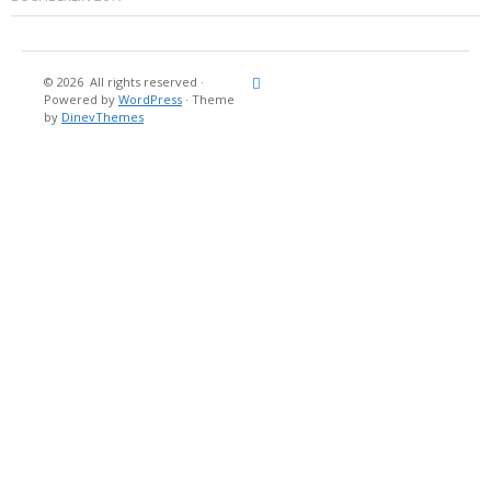
© 2026
All rights reserved
·
Reisebericht
Maritimes
Landgang
Brina
Über
Powered by
WordPress
·
Theme
und
Stein
mich
by
DinevThemes
Bücher
Fotografi