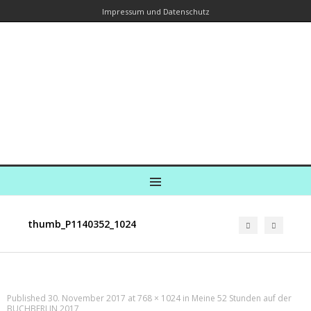
Impressum und Datenschutz
Kreuzfahrtautorin – Brina Stein
unterwegs zu Wasser und an Land
Ein Blog, in dem Reisen zu Geschichten werden
MENU
thumb_P1140352_1024
Published
30. November 2017
at
768 × 1024
in
Meine 52 Stunden auf der
BUCHBERLIN 2017