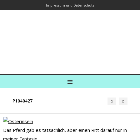
Impressum und Datenschutz
Kreuzfahrtautorin – Brina Stein
unterwegs zu Wasser und an Land
Ein Blog, in dem Reisen zu Geschichten werden
MENU
P1040427
Das Pferd gab es tatsächlich, aber einen Ritt darauf nur in
meiner Fantasie