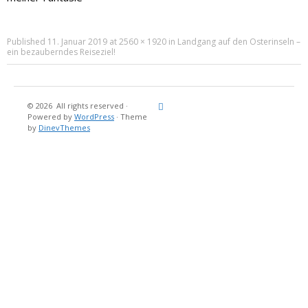
Published
11. Januar 2019
at
2560 × 1920
in
Landgang auf den Osterinseln –
ein bezauberndes Reiseziel!
© 2026
All rights reserved
·
Reisebericht
Maritimes
Landgang
Brina
Über
Powered by
WordPress
·
Theme
und
Stein
mich
by
DinevThemes
Bücher
Fotografi