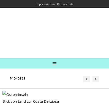
Impressum und Datenschutz
Kreuzfahrtautorin – Brina Stein
unterwegs zu Wasser und an Land
Ein Blog, in dem Reisen zu Geschichten werden
MENU
P1040368
Blick von Land zur Costa Deliziosa