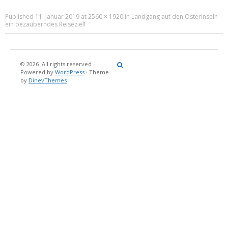
Published
11. Januar 2019
at
2560 × 1920
in
Landgang auf den Osterinseln –
ein bezauberndes Reiseziel!
© 2026
All rights reserved
·
Reisebericht
Maritimes
Landgang
Brina
Über
Powered by
WordPress
·
Theme
und
Stein
mich
by
DinevThemes
Bücher
Fotografi