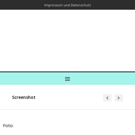
Impressum und Datenschutz
Kreuzfahrtautorin – Brina Stein
unterwegs zu Wasser und an Land
Ein Blog, in dem Reisen zu Geschichten werden
MENU
Screenshot
Foto: