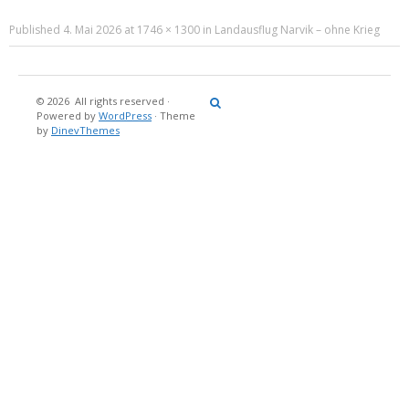
Published
4. Mai 2026
at
1746 × 1300
in
Landausflug Narvik – ohne Krieg
© 2026
All rights reserved
·
Reisebericht
Maritimes
Landgang
Brina
Über
Powered by
WordPress
·
Theme
und
Stein
mich
by
DinevThemes
Bücher
Fotografi