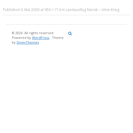
Published
4. Mai 2026
at
950 × 714
in
Landausflug Narvik – ohne Krieg
© 2026
All rights reserved
·
Reisebericht
Maritimes
Landgang
Brina
Über
Powered by
WordPress
·
Theme
und
Stein
mich
by
DinevThemes
Bücher
Fotografi