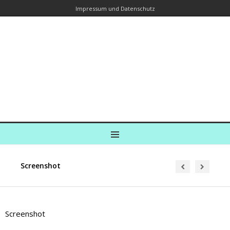
Impressum und Datenschutz
Kreuzfahrtautorin – Brina Stein
unterwegs zu Wasser und an Land
Ein Blog, in dem Reisen zu Geschichten werden
MENU
Screenshot
Screenshot