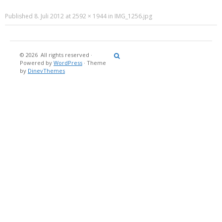
Published
8. Juli 2012
at
2592 × 1944
in
IMG_1256.jpg
© 2026
All rights reserved
·
Reisebericht
Maritimes
Landgang
Brina
Über
Powered by
WordPress
·
Theme
und
Stein
mich
by
DinevThemes
Bücher
Fotografi