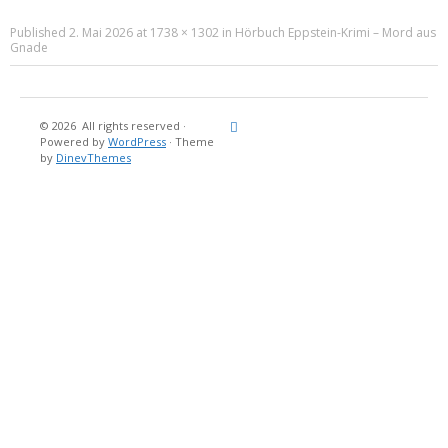
Published
2. Mai 2026
at
1738 × 1302
in
Hörbuch Eppstein-Krimi – Mord aus
Gnade
© 2026
All rights reserved
·
Reisebericht
Maritimes
Landgang
Brina
Über
Powered by
WordPress
·
Theme
und
Stein
mich
by
DinevThemes
Bücher
Fotografi