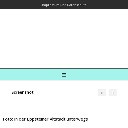
Impressum und Datenschutz
Kreuzfahrtautorin – Brina Stein
unterwegs zu Wasser und an Land
Ein Blog, in dem Reisen zu Geschichten werden
MENU
Screenshot
Foto: In der Eppsteiner Altstadt unterwegs