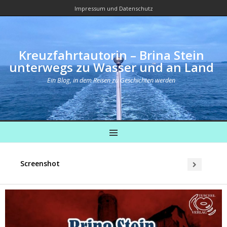
Impressum und Datenschutz
Kreuzfahrtautorin – Brina Stein
unterwegs zu Wasser und an Land
Ein Blog, in dem Reisen zu Geschichten werden
MENU
Screenshot