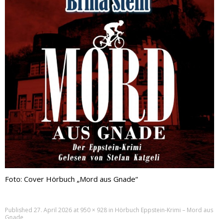
Foto: Cover Hörbuch „Mord aus Gnade“
Published
27. April 2026
at
950 × 928
in
Hörbuch Eppstein-Krimi – Mord aus
Gnade