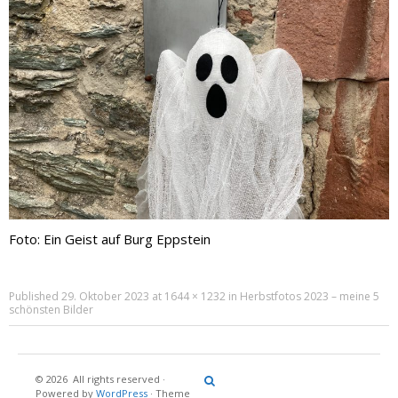
Foto: Ein Geist auf Burg Eppstein
Published
29. Oktober 2023
at
1644 × 1232
in
Herbstfotos 2023 – meine 5
schönsten Bilder
© 2026
All rights reserved
·
Reisebericht
Maritimes
Landgang
Brina
Über
Powered by
WordPress
·
Theme