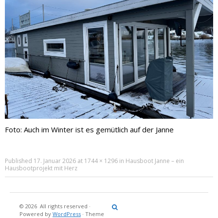
Foto: Auch im Winter ist es gemütlich auf der Janne
Published
17. Januar 2026
at
1744 × 1296
in
Hausboot Janne – ein
Hausbootprojekt mit Herz
© 2026
All rights reserved
·
Reisebericht
Maritimes
Landgang
Brina
Über
Powered by
WordPress
·
Theme