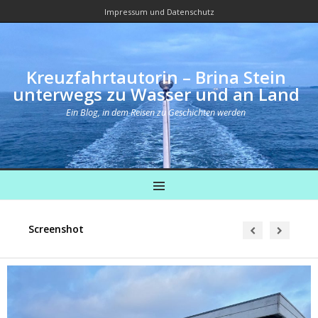
Impressum und Datenschutz
Kreuzfahrtautorin – Brina Stein
unterwegs zu Wasser und an Land
Ein Blog, in dem Reisen zu Geschichten werden
MENU
Screenshot