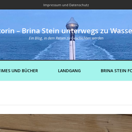
Impressum und Datenschutz
orin – Brina Stein unterwegs zu Wass
Ein Blog, in dem Reisen zu Geschichten werden
IMES UND BÜCHER
LANDGANG
BRINA STEIN F