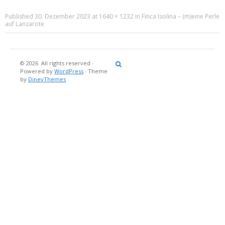
Published
30. Dezember 2023
at
1640 × 1232
in
Finca Isolina – (m)eine Perle
auf Lanzarote
© 2026
All rights reserved
·
Reisebericht
Maritimes
Landgang
Brina
Über
Powered by
WordPress
·
Theme
und
Stein
mich
by
DinevThemes
Bücher
Fotografi