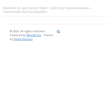
Published
26. Juni 2024
at
1894 × 1240
in
Die Familienreederei –
Travemünder Buch-Schauplätze
© 2026
All rights reserved
·
Reisebericht
Maritimes
Landgang
Brina
Über
Powered by
WordPress
·
Theme
und
Stein
mich
by
DinevThemes
Bücher
Fotografi