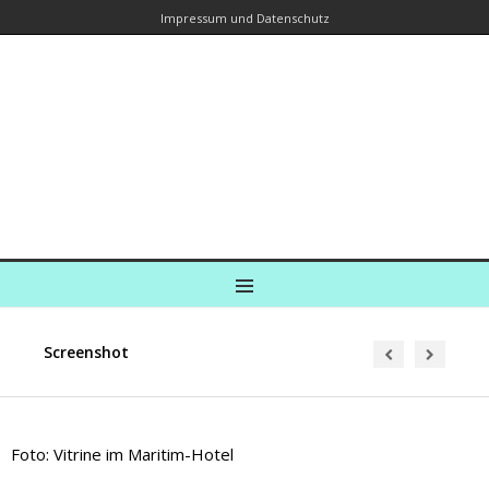
Impressum und Datenschutz
Kreuzfahrtautorin – Brina Stein
unterwegs zu Wasser und an Land
Ein Blog, in dem Reisen zu Geschichten werden
MENU
Screenshot
Foto: Vitrine im Maritim-Hotel