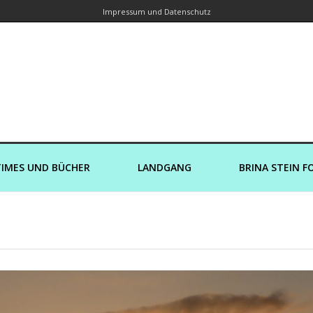
Impressum und Datenschutz
orin – Brina Stein unterwegs zu Wass
Ein Blog, in dem Reisen zu Geschichten werden
IMES UND BÜCHER
LANDGANG
BRINA STEIN F