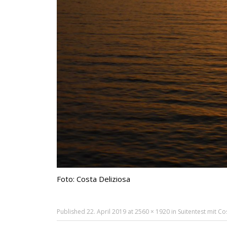
Foto: Costa Deliziosa
Published
22. April 2019
at
2560 × 1920
in
Suitentest mit Co