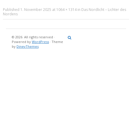
Published
1. November 2025
at
1064 × 1314
in
Das Nordlicht – Lichter des
Nordens
© 2026
All rights reserved
·
Reisebericht
Maritimes
Landgang
Brina
Über
Powered by
WordPress
·
Theme
und
Stein
mich
by
DinevThemes
Bücher
Fotografi