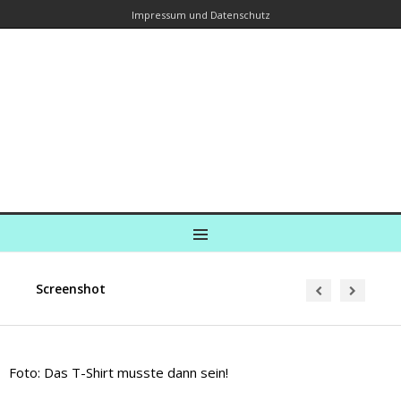
Impressum und Datenschutz
Kreuzfahrtautorin – Brina Stein
unterwegs zu Wasser und an Land
Ein Blog, in dem Reisen zu Geschichten werden
MENU
Screenshot
Foto: Das T-Shirt musste dann sein!