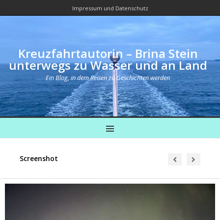
Impressum und Datenschutz
Kreuzfahrtautorin – Brina Stein
unterwegs zu Wasser und an Land
Ein Blog, in dem Reisen zu Geschichten werden
MENU
Screenshot