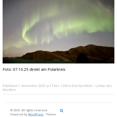
Foto: 07.10.25 direkt am Polarkreis
Published
1. November 2025
at
1744 × 1290
in
Das Nordlicht – Lichter des
Nordens
© 2026
All rights reserved
·
Reisebericht
Maritimes
Landgang
Brina
Über
Powered by
WordPress
·
Theme