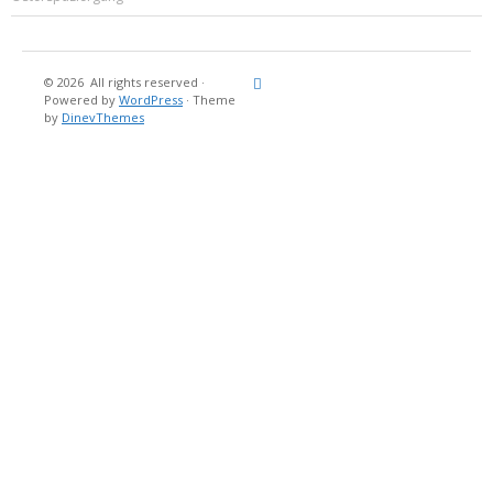
© 2026
All rights reserved
·
Reisebericht
Maritimes
Landgang
Brina
Über
Powered by
WordPress
·
Theme
und
Stein
mich
by
DinevThemes
Bücher
Fotografi