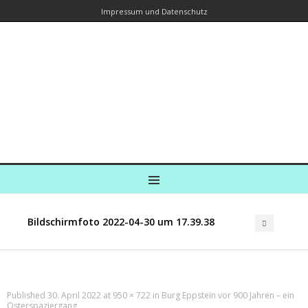
Impressum und Datenschutz
Kreuzfahrtautorin – Brina Stein
unterwegs zu Wasser und an Land
Ein Blog, in dem Reisen zu Geschichten werden
MENU
Bildschirmfoto 2022-04-30 um 17.39.38
Published
30. April 2022
at
950 × 722
in
Burg Eppstein vor 900 Jahren – ein
Osterspaziergang