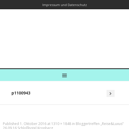
Impressum und Datenschutz
Kreuzfahrtautorin – Brina Stein
unterwegs zu Wasser und an Land
Ein Blog, in dem Reisen zu Geschichten werden
MENU
p1100943
Published
1. Oktober 2016
at
1310 × 1848
in
Bloggertreffen „Reise&Luxus“
26.09.16 Schloßhotel Kronberg