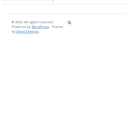
© 2026
All rights reserved
·
Reisebericht
Maritimes
Landgang
Brina
Über
Powered by
WordPress
·
Theme
und
Stein
mich
by
DinevThemes
Bücher
Fotografi