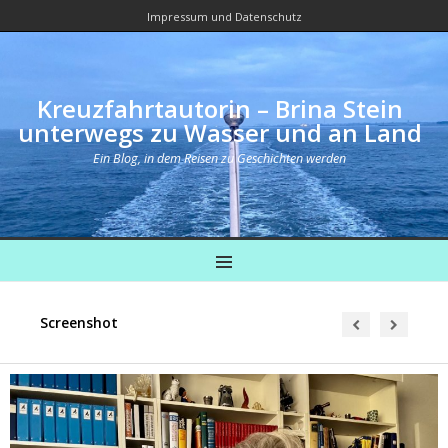
Impressum und Datenschutz
Kreuzfahrtautorin – Brina Stein
unterwegs zu Wasser und an Land
Ein Blog, in dem Reisen zu Geschichten werden
MENU
Screenshot