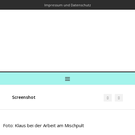
Impressum und Datenschutz
Kreuzfahrtautorin – Brina Stein
unterwegs zu Wasser und an Land
Ein Blog, in dem Reisen zu Geschichten werden
MENU
Screenshot
Foto: Klaus bei der Arbeit am Mischpult