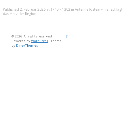
Published
2. Februar 2026
at
1740 × 1302
in
Antenne Idstein – hier schlägt
das Herz der Region
© 2026
All rights reserved
·
Reisebericht
Maritimes
Landgang
Brina
Über
Powered by
WordPress
·
Theme
und
Stein
mich
by
DinevThemes
Bücher
Fotografi