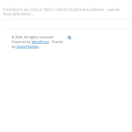
Published
5. Juli 2026
at
1860 × 1484
in
24 Jahre Kreuzfahrten – und die
Reise geht weiter…
© 2026
All rights reserved
·
Reisebericht
Maritimes
Landgang
Brina
Über
Powered by
WordPress
·
Theme
und
Stein
mich
by
DinevThemes
Bücher
Fotografi