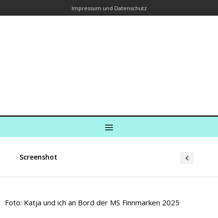
Impressum und Datenschutz
Kreuzfahrtautorin – Brina Stein
unterwegs zu Wasser und an Land
Ein Blog, in dem Reisen zu Geschichten werden
MENU
Screenshot
Foto: Katja und ich an Bord der MS Finnmarken 2025