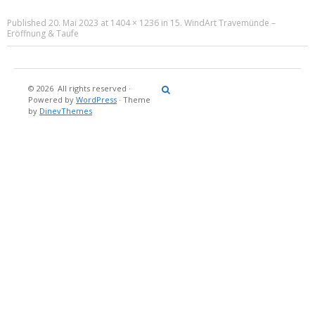
Published
20. Mai 2023
at
1404 × 1236
in
15. WindArt Travemünde –
Eröffnung & Taufe
© 2026
All rights reserved
·
Reisebericht
Maritimes
Landgang
Brina
Über
Powered by
WordPress
·
Theme
und
Stein
mich
by
DinevThemes
Bücher
Fotografi