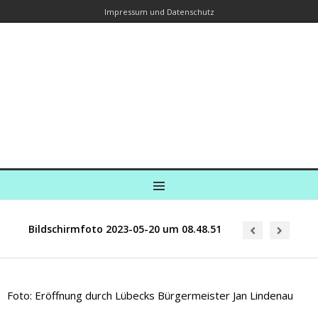
Impressum und Datenschutz
Kreuzfahrtautorin – Brina Stein
unterwegs zu Wasser und an Land
Ein Blog, in dem Reisen zu Geschichten werden
MENU
Bildschirmfoto 2023-05-20 um 08.48.51
Foto: Eröffnung durch Lübecks Bürgermeister Jan Lindenau