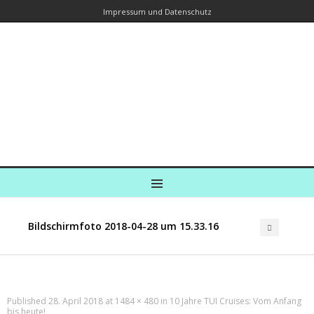
Impressum und Datenschutz
Kreuzfahrtautorin – Brina Stein
unterwegs zu Wasser und an Land
Ein Blog, in dem Reisen zu Geschichten werden
MENU
Bildschirmfoto 2018-04-28 um 15.33.16
Published
28. April 2018
at
1484 × 480
in
10 Jahre TUI Cruises: Vom Anfang
bis heute!