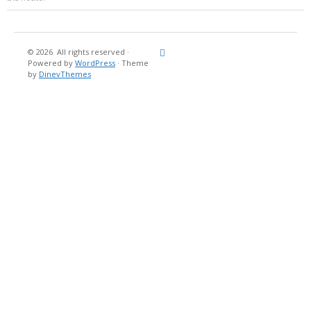
© 2026
All rights reserved
·
Reisebericht
Maritimes
Landgang
Brina
Über
Powered by
WordPress
·
Theme
und
Stein
mich
by
DinevThemes
Bücher
Fotografi