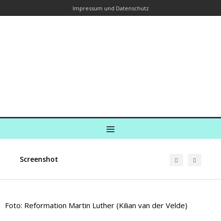
Impressum und Datenschutz
Kreuzfahrtautorin – Brina Stein
unterwegs zu Wasser und an Land
Ein Blog, in dem Reisen zu Geschichten werden
MENU
Screenshot
Foto: Reformation Martin Luther (Kilian van der Velde)