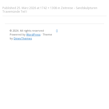
Published
25. März 2026
at
1742 × 1308
in
Zeitreise – Sandskulpturen
Travemünde Teil I
© 2026
All rights reserved
·
Reisebericht
Maritimes
Landgang
Brina
Über
Powered by
WordPress
·
Theme
und
Stein
mich
by
DinevThemes
Bücher
Fotografi