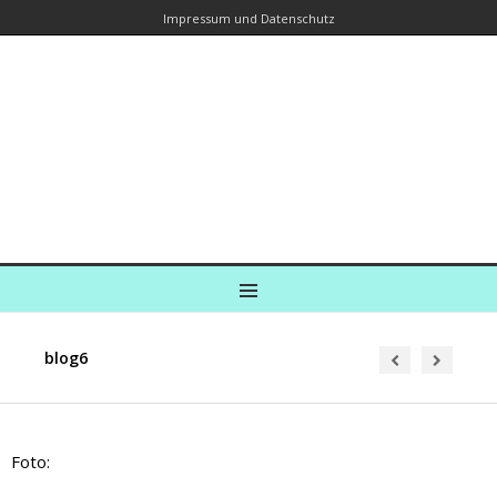
Impressum und Datenschutz
Kreuzfahrtautorin – Brina Stein
unterwegs zu Wasser und an Land
Ein Blog, in dem Reisen zu Geschichten werden
MENU
blog6
Foto: