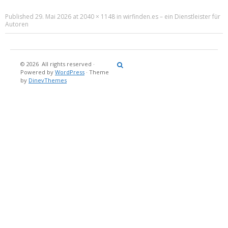
Published
29. Mai 2026
at
2040 × 1148
in
wirfinden.es – ein Dienstleister für
Autoren
© 2026
All rights reserved
·
Reisebericht
Maritimes
Landgang
Brina
Über
Powered by
WordPress
·
Theme
und
Stein
mich
by
DinevThemes
Bücher
Fotografi