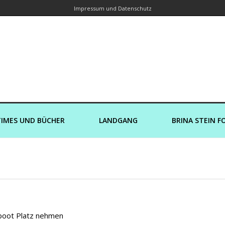
Impressum und Datenschutz
orin – Brina Stein unterwegs zu Wass
Ein Blog, in dem Reisen zu Geschichten werden
IMES UND BÜCHER
LANDGANG
BRINA STEIN F
sboot Platz nehmen