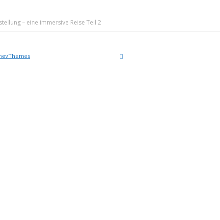
stellung – eine immersive Reise Teil 2
nevThemes