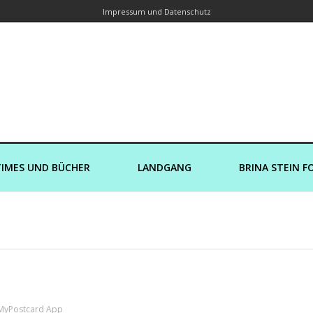
Impressum und Datenschutz
orin – Brina Stein unterwegs zu Wass
Ein Blog, in dem Reisen zu Geschichten werden
IMES UND BÜCHER
LANDGANG
BRINA STEIN F
 MyPostcard App