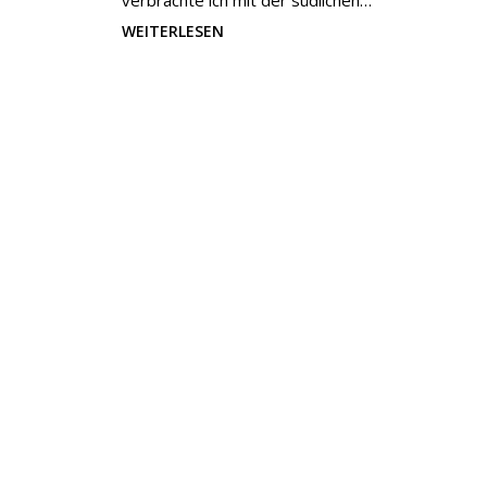
verbrachte ich mit der südlichen…
WEITERLESEN