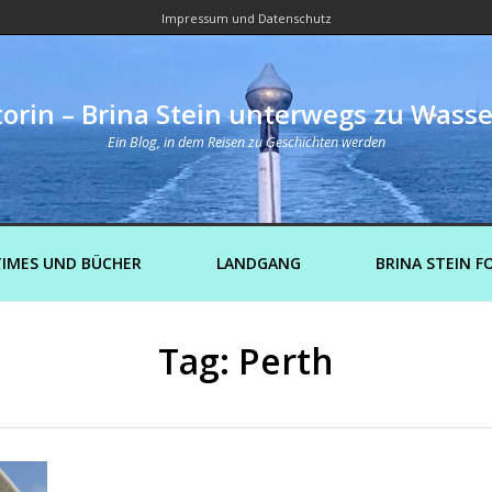
Impressum und Datenschutz
orin – Brina Stein unterwegs zu Wass
Ein Blog, in dem Reisen zu Geschichten werden
IMES UND BÜCHER
LANDGANG
BRINA STEIN F
Tag: Perth