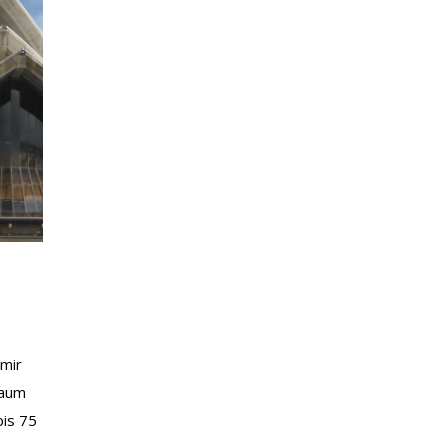
 mir
raum
bis 75