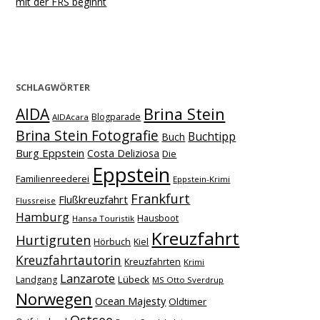
mit der FRS beginnt
SCHLAGWÖRTER
Brina Stein
AIDA
Blogparade
AIDAcara
Brina Stein Fotografie
Buchtipp
Buch
Burg Eppstein
Costa Deliziosa
Die
Eppstein
Familienreederei
Eppstein-Krimi
Frankfurt
Flußkreuzfahrt
Flussreise
Hamburg
Hausboot
Hansa Touristik
Kreuzfahrt
Hurtigruten
Hörbuch
Kiel
Kreuzfahrtautorin
Kreuzfahrten
Krimi
Lanzarote
Lübeck
Landgang
MS Otto Sverdrup
Norwegen
Ocean Majesty
Oldtimer