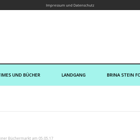
Impressum und Datenschutz
orin – Brina Stein unterwegs zu Wass
Ein Blog, in dem Reisen zu Geschichten werden
IMES UND BÜCHER
LANDGANG
BRINA STEIN F
iner Büchermarkt am 05.05.17