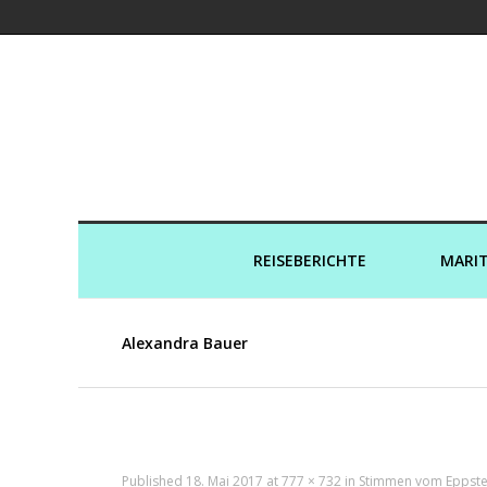
Kreuzfahrtaut
REISEBERICHTE
MARIT
Alexandra Bauer
Published
18. Mai 2017
at
777 × 732
in
Stimmen vom Eppste