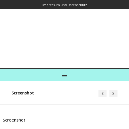
Impressum und Datenschutz
Kreuzfahrtautorin – Brina Stein
unterwegs zu Wasser und an Land
Ein Blog, in dem Reisen zu Geschichten werden
MENU
Screenshot
Screenshot