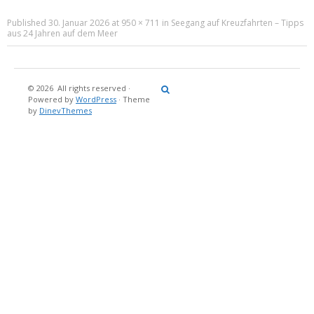
Published
30. Januar 2026
at
950 × 711
in
Seegang auf Kreuzfahrten – Tipps
aus 24 Jahren auf dem Meer
© 2026
All rights reserved
·
Reisebericht
Maritimes
Landgang
Brina
Über
Powered by
WordPress
·
Theme
und
Stein
mich
by
DinevThemes
Bücher
Fotografi